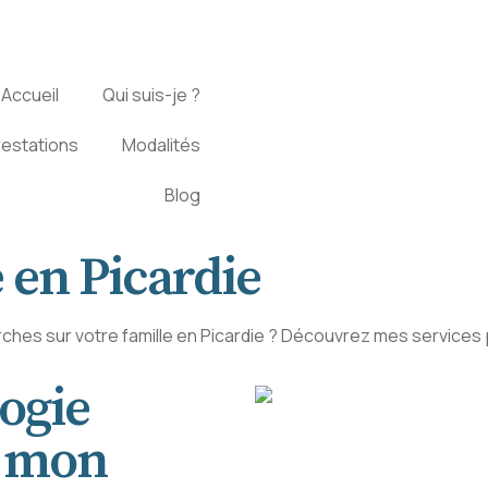
Accueil
Qui suis-je ?
restations
Modalités
Blog
 en Picardie
hes sur votre famille en Picardie ? Découvrez mes services po
logie
e mon