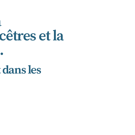
a
êtres et la
.
 dans les