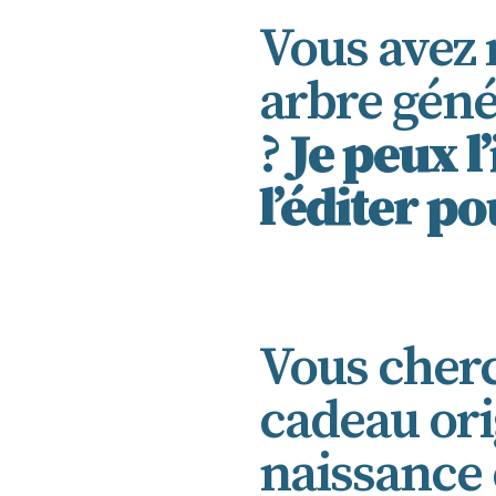
Vous avez 
arbre géné
?
Je peux l
l’éditer p
Vous cherc
cadeau ori
naissance 