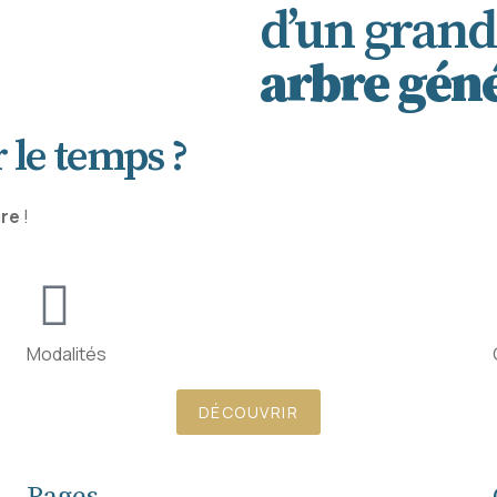
d’un grand
arbre géné
 le temps ?
ire
!
Modalités
DÉCOUVRIR
Pages